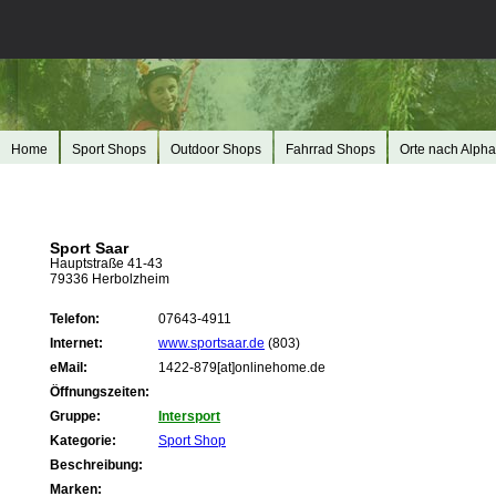
Home
Sport Shops
Outdoor Shops
Fahrrad Shops
Orte nach Alpha
Sport Saar
Hauptstraße 41-43
79336 Herbolzheim
Telefon:
07643-4911
Internet:
www.sportsaar.de
(803)
eMail:
1422-879[at]onlinehome.de
Öffnungszeiten:
Gruppe:
Intersport
Kategorie:
Sport Shop
Beschreibung:
Marken: