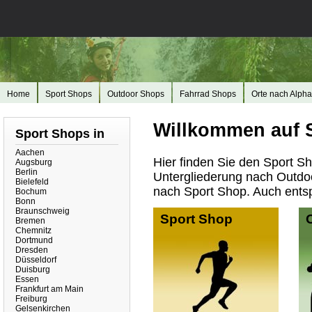
Home
Sport Shops
Outdoor Shops
Fahrrad Shops
Orte nach Alpha
Willkommen auf 
Sport Shops in
Aachen
Hier finden Sie den Sport Sh
Augsburg
Berlin
Untergliederung nach Outdo
Bielefeld
nach Sport Shop. Auch entsp
Bochum
Bonn
Braunschweig
Sport Shop
Bremen
Chemnitz
Dortmund
Dresden
Düsseldorf
Duisburg
Essen
Frankfurt am Main
Freiburg
Gelsenkirchen