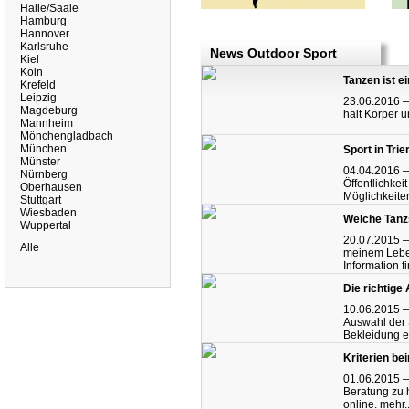
Halle/Saale
Hamburg
Hannover
Karlsruhe
News Outdoor Sport
Kiel
Köln
Tanzen ist e
Krefeld
Leipzig
23.06.2016 —
Magdeburg
hält Körper un
Mannheim
Mönchengladbach
München
Sport in Trie
Münster
04.04.2016 — 
Nürnberg
Öffentlichke
Oberhausen
Möglichkeite
Stuttgart
Wiesbaden
Welche Tanzs
Wuppertal
20.07.2015 — 
Alle
meinem Leben
Information f
Die richtige
10.06.2015 —
Auswahl der S
Bekleidung e
Kriterien be
01.06.2015 —
Beratung zu 
online.
mehr..