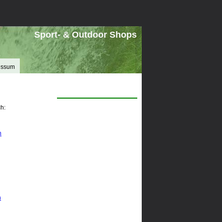
Sport- & Outdoor Shops
essum
h:
n
n