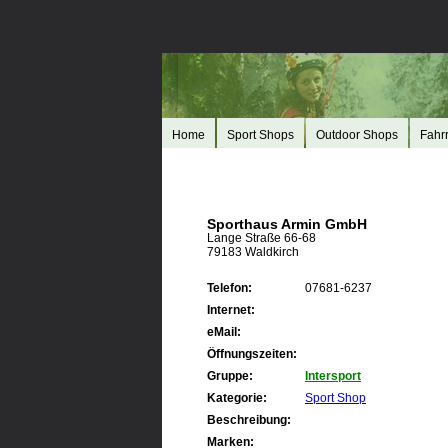
Home
Sport Shops
Outdoor Shops
Fahr
Sporthaus Armin GmbH
Lange Straße 66-68
79183 Waldkirch
Telefon:
07681-6237
Internet:
eMail:
Öffnungszeiten:
Gruppe:
Intersport
Kategorie:
Sport Shop
Beschreibung:
Marken: