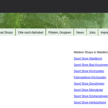
rad Shops
Orte nach Alphabet
Filialen, Gruppen
News
Jobs
Impr
Weitere Shops in Waldkirc
Sport Shop Waldkirch
Sport Shop Bad Krozinge
Sport Shop Kirchzarten
Fahrradshop Kirchzarten
Sport Shop Denzlingen
Sport Shop Münstertal
Sport Shop Emmendinge
Sport Shop Herbolzheim