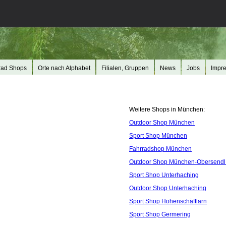
rad Shops
Orte nach Alphabet
Filialen, Gruppen
News
Jobs
Impr
Weitere Shops in München:
Outdoor Shop München
Sport Shop München
Fahrradshop München
Outdoor Shop München-Obersend
Sport Shop Unterhaching
Outdoor Shop Unterhaching
Sport Shop Hohenschäftlarn
Sport Shop Germering