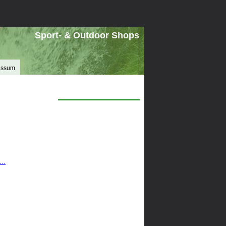
Sport- & Outdoor Shops
essum
l…