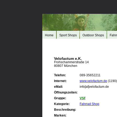
Home
Sport Shops
Outdoor Shops
Fahr
Velofactum e.K.
Frohschammerstraße 14
80807 München
Telefon:
089-35652211
Internet:
www.velofactum.de
(1190)
eMail:
info[at]velofactum.de
Öffnungszeiten:
Gruppe:
VSF
Kategorie:
Fahrrad Shop
Beschreibung:
Marken: