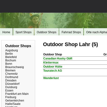
Home
Sport Shops
Outdoor Shops
Fahrrad Shops
Orte nach Alpha
Outdoor Shop Lahr (5)
Outdoor Shops
Augsburg
Berlin
Outdoor Shop
Gr
Bielefeld
Canadian Husky GbR
Bochum
Klettermax
Bonn
Outdoor Hütte
Braunschweig
Bremen
Touratech AG
Chemnitz
Dortmund
Wanderlust
Dresden
Düsseldorf
Duisburg
Essen
Frankfurt am Main
Freiburg
Gelsenkirchen
Halle/Saale