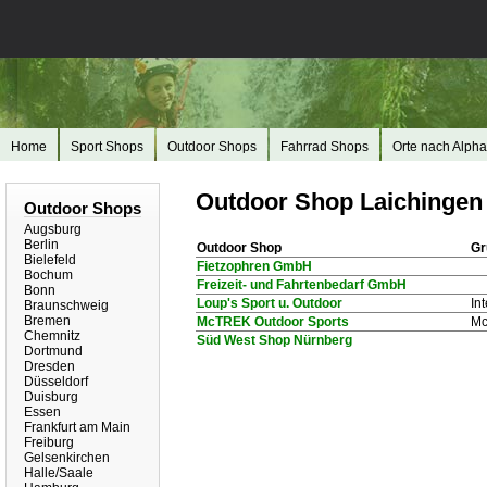
Home
Sport Shops
Outdoor Shops
Fahrrad Shops
Orte nach Alpha
Outdoor Shop Laichingen 
Outdoor Shops
Augsburg
Berlin
Outdoor Shop
Gr
Bielefeld
Fietzophren GmbH
Bochum
Freizeit- und Fahrtenbedarf GmbH
Bonn
Loup's Sport u. Outdoor
In
Braunschweig
Bremen
McTREK Outdoor Sports
Mc
Chemnitz
Süd West Shop Nürnberg
Dortmund
Dresden
Düsseldorf
Duisburg
Essen
Frankfurt am Main
Freiburg
Gelsenkirchen
Halle/Saale