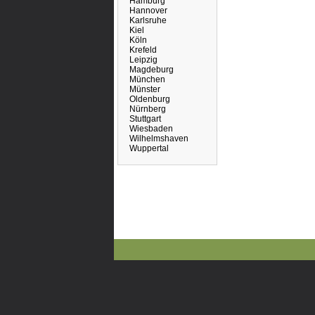
Hamburg
Hannover
Karlsruhe
Kiel
Köln
Krefeld
Leipzig
Magdeburg
München
Münster
Oldenburg
Nürnberg
Stuttgart
Wiesbaden
Wilhelmshaven
Wuppertal