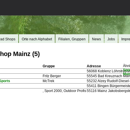
rad Shops
Orte nach Alphabet
Filialen, Gruppen
News
Jobs
Impr
hop Mainz (5)
Ähnl
Gruppe
Adresse
Spo
56068 Koblenz Löhrstrass
Mai
Fritz Berger
55545 Bad Kreuznach Main
Sports
McTrek
55232 Alzey Rudolf-Diesel
55411 Bingen Bürgermeiste
, Sport 2000, Outdoor Profis
55116 Mainz Jakobsbergst