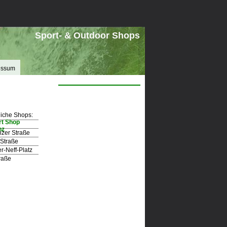
Sport- & Outdoor Shops
essum
iche Shops:
rt Shop
e
nz
zer Straße
-Straße
r-Neff-Platz
raße