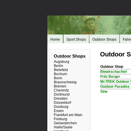
Home
Sport Shops
Outdoor Shops
Fahr
Outdoor S
Outdoor Shops
Augsburg
Berlin
Outdoor Shop
Bielefeld
Biwakschachtel
Bochum
Fritz Berger
Bonn
McTREK Outdoor 
Braunschweig
Bremen
Outdoor Paradise
Chemnitz
Sine
Dortmund
Dresden
Düsseldorf
Duisburg
Essen
Frankfurt am Main
Freiburg
Gelsenkirchen
Halle/Saale