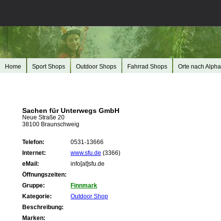
Home
Sport Shops
Outdoor Shops
Fahrrad Shops
Orte nach Alpha
Sachen für Unterwegs GmbH
Neue Straße 20
38100 Braunschweig
Telefon:
0531-13666
Internet:
www.sfu.de
(3366)
eMail:
info[at]sfu.de
Öffnungszeiten:
Gruppe:
Finnmark
Kategorie:
Outdoor Shop
Beschreibung:
Marken: