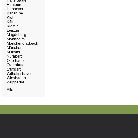
Halle/Saale
Hamburg
Hannover
Karlsruhe
Kiel
Köln
Krefeld
Leipzig
Magdeburg
Mannheim
Mönchengladbach
München
Münster
Nürnberg
Oberhausen
Oldenburg
Stuttgart
Wilhelmshaven
Wiesbaden
Wuppertal
Alle