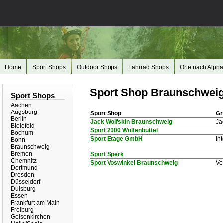
Home
Sport Shops
Outdoor Shops
Fahrrad Shops
Orte nach Alpha
Sport Shop Braunschweig
Sport Shops
Aachen
Augsburg
Sport Shop
Gr
Berlin
Jack Wolfskin Braunschweig
Ja
Bielefeld
Sport 2000 Wolfenbüttel
Bochum
Sport Etage GmbH
In
Bonn
Braunschweig
Bremen
Sport Sperk
Chemnitz
Sport Voswinkel Braunschweig
Vo
Dortmund
Dresden
Düsseldorf
Duisburg
Essen
Frankfurt am Main
Freiburg
Gelsenkirchen