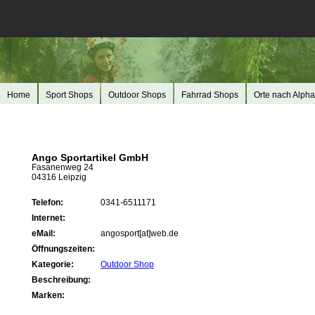
Home
Sport Shops
Outdoor Shops
Fahrrad Shops
Orte nach Alpha
Ango Sportartikel GmbH
Fasanenweg 24
04316 Leipzig
Telefon:
0341-6511171
Internet:
eMail:
angosport[at]web.de
Öffnungszeiten:
Kategorie:
Outdoor Shop
Beschreibung:
Marken: