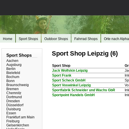
Home
Sport Shops
Outdoor Shops
Fahrrad Shops
Orte nach Alpha
Sport Shop Leipzig (6)
Sport Shops
Aachen
Augsburg
Sport Shop
Gr
Berlin
Jack Wolfskin Leipzig
Ja
Bielefeld
Sport Frank
In
Bochum
Sport Scheck GmbH
Sp
Bonn
Braunschweig
Sport Voswinkel Leipzig
Vo
Bremen
Sportfabrik Schneider und Wachs GbR
In
Chemnitz
Sportpoint Handels GmbH
In
Dortmund
Dresden
Düsseldorf
Duisburg
Essen
Frankfurt am Main
Freiburg
Gelsenkirchen