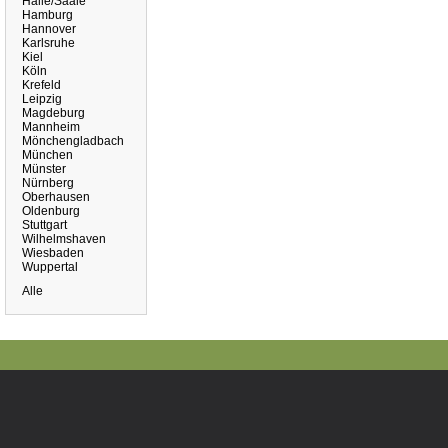
Halle/Saale
Hamburg
Hannover
Karlsruhe
Kiel
Köln
Krefeld
Leipzig
Magdeburg
Mannheim
Mönchengladbach
München
Münster
Nürnberg
Oberhausen
Oldenburg
Stuttgart
Wilhelmshaven
Wiesbaden
Wuppertal
Alle