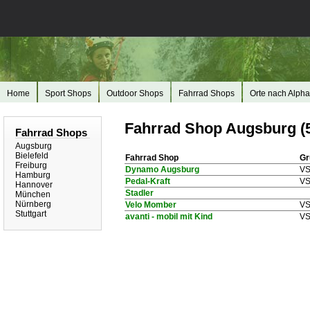
Home
Sport Shops
Outdoor Shops
Fahrrad Shops
Orte nach Alpha
Fahrrad Shop Augsburg (
Fahrrad Shops
Augsburg
Bielefeld
Fahrrad Shop
Gr
Freiburg
Dynamo Augsburg
V
Hamburg
Pedal-Kraft
V
Hannover
Stadler
München
Nürnberg
Velo Momber
V
Stuttgart
avanti - mobil mit Kind
V