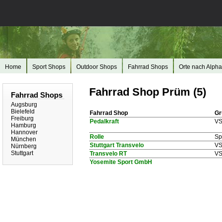
Home
Sport Shops
Outdoor Shops
Fahrrad Shops
Orte nach Alpha
Fahrrad Shop Prüm (5)
Fahrrad Shops
Augsburg
Bielefeld
Fahrrad Shop
Gr
Freiburg
Pedalkraft
V
Hamburg
Hannover
Rolle
Sp
München
Stuttgart Transvelo
V
Nürnberg
Stuttgart
Transvelo RT
V
Yosemite Sport GmbH