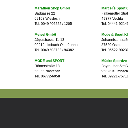
Marathon Shop GmbH
Marcel´s Sport 
Badgasse 22
Falkenrotter Stra
69168 Wiesloch
49377 Vechta
Tel. 0049 / 06222 / 1205
Tel. 04441-9214
Meisel GmbH
Mode & Sport K
Jägerstrasse 11-13
Johannistorstraß
09212 Limbach-Oberfrohna
37520 Osterode
Tel. 0049 / 03722 / 94382
Tel. 05522-9023
MODE und SPORT
Mücke Sportiv
Römerstraße 18
Bayreuther Straß
56355 Nastätten
95326 Kulmbach
Tel. 06772-6058
Tel. 09221-7571