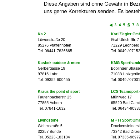
Diese Angaben sind ohne Gewähr in Bezug
uns gerne Korrekturen senden. Es besteh
6
◀
3
4
5
7
8
Ka 2
Karl Ziegler Gm
Löwenstraße 20
Graf-Ulrich-Str. 7
85276 Pfaffenhofen
71229 Leonberg
Tel. 08441-7836665
Tel. 0049 / 07152
Kasbek outdoor & more
KMG Sporthand
Gerbergasse 19
Böblinger Strass
97816 Lohr
71088 Holzgerli
Tel. 09352-600455
Tel. 0049 / 0703
Kraus the point of sport
LCS Teamsport 
Fautenbacherstr. 25
Mühlweg 17
77855 Achern
65520 Bad Cam
Tel. 07841-1632
Tel. 06434-9033
Livingstone
M + H Sport Gm
Wehmstraße 5
Drackensteiners
32257 Bünde
73342 Bad Ditz
Tel. 05223-183184
Tel. 07335-9697