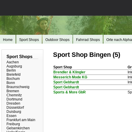
Home
Sport Shops
Outdoor Shops
Fahrrad Shops
Orte nach Alpha
Sport Shop Bingen (5)
Sport Shops
Aachen
Augsburg
Sport Shop
Gr
Berlin
Brendler & Klingler
In
Bielefeld
Messerich Mode KG
In
Bochum
Sport Gebhardt
In
Bonn
Braunschweig
Sport Gebhardt
Bremen
Sports & More GbR
Sp
Chemnitz
Dortmund
Dresden
Düsseldorf
Duisburg
Essen
Frankfurt am Main
Freiburg
Gelsenkirchen