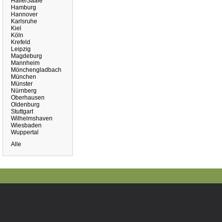
Halle/Saale
Hamburg
Hannover
Karlsruhe
Kiel
Köln
Krefeld
Leipzig
Magdeburg
Mannheim
Mönchengladbach
München
Münster
Nürnberg
Oberhausen
Oldenburg
Stuttgart
Wilhelmshaven
Wiesbaden
Wuppertal
Alle