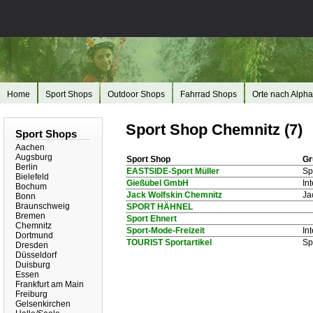
Home
Sport Shops
Outdoor Shops
Fahrrad Shops
Orte nach Alpha
Sport Shop Chemnitz (7)
Sport Shops
Aachen
Augsburg
Sport Shop
Gr
Berlin
EASTSIDE-Sport Müller
Sp
Bielefeld
Gießübel GmbH
In
Bochum
Jack Wolfskin Chemnitz
Ja
Bonn
Braunschweig
SPORT HÄHNEL
Bremen
Sport Ehnert
Chemnitz
Sport-Mode-Freizeit
In
Dortmund
TOURIST Sportartikel
Sp
Dresden
Düsseldorf
Duisburg
Essen
Frankfurt am Main
Freiburg
Gelsenkirchen