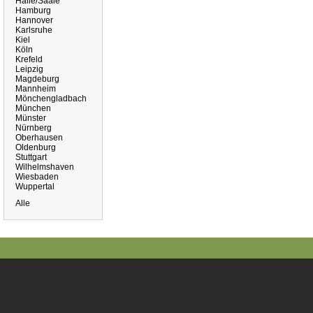
Halle/Saale
Hamburg
Hannover
Karlsruhe
Kiel
Köln
Krefeld
Leipzig
Magdeburg
Mannheim
Mönchengladbach
München
Münster
Nürnberg
Oberhausen
Oldenburg
Stuttgart
Wilhelmshaven
Wiesbaden
Wuppertal
Alle