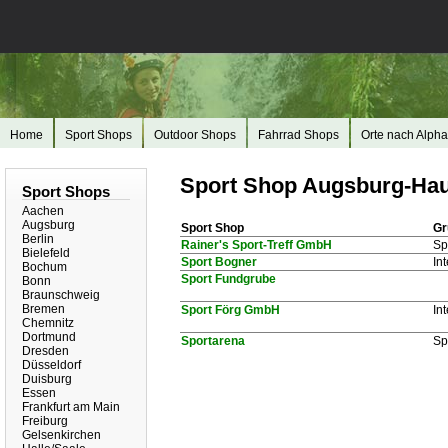
Home
Sport Shops
Outdoor Shops
Fahrrad Shops
Orte nach Alpha
Sport Shop Augsburg-Haun
Sport Shops
Aachen
Augsburg
Sport Shop
Gr
Berlin
Rainer's Sport-Treff GmbH
Sp
Bielefeld
Sport Bogner
In
Bochum
Sport Fundgrube
Bonn
Braunschweig
Bremen
Sport Förg GmbH
In
Chemnitz
Dortmund
Sportarena
Sp
Dresden
Düsseldorf
Duisburg
Essen
Frankfurt am Main
Freiburg
Gelsenkirchen