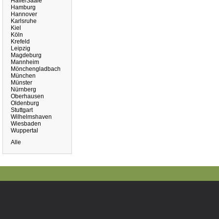
Halle/Saale
Hamburg
Hannover
Karlsruhe
Kiel
Köln
Krefeld
Leipzig
Magdeburg
Mannheim
Mönchengladbach
München
Münster
Nürnberg
Oberhausen
Oldenburg
Stuttgart
Wilhelmshaven
Wiesbaden
Wuppertal
Alle