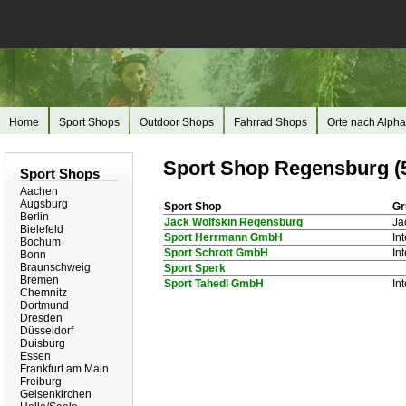
Home
Sport Shops
Outdoor Shops
Fahrrad Shops
Orte nach Alpha
Sport Shop Regensburg (
Sport Shops
Aachen
Augsburg
Sport Shop
Gr
Berlin
Jack Wolfskin Regensburg
Ja
Bielefeld
Sport Herrmann GmbH
In
Bochum
Sport Schrott GmbH
In
Bonn
Braunschweig
Sport Sperk
Bremen
Sport Tahedl GmbH
In
Chemnitz
Dortmund
Dresden
Düsseldorf
Duisburg
Essen
Frankfurt am Main
Freiburg
Gelsenkirchen