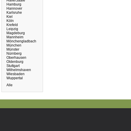
Halle/Saale
Hamburg
Hannover
Karlsruhe
Kiel
Köln
Krefeld
Leipzig
Magdeburg
Mannheim
Mönchengladbach
München
Münster
Nürnberg
Oberhausen
Oldenburg
Stuttgart
Wilhelmshaven
Wiesbaden
Wuppertal
Alle