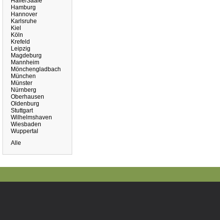
Halle/Saale
Hamburg
Hannover
Karlsruhe
Kiel
Köln
Krefeld
Leipzig
Magdeburg
Mannheim
Mönchengladbach
München
Münster
Nürnberg
Oberhausen
Oldenburg
Stuttgart
Wilhelmshaven
Wiesbaden
Wuppertal
Alle