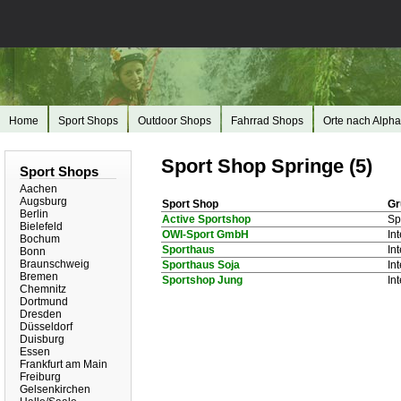
Home
Sport Shops
Outdoor Shops
Fahrrad Shops
Orte nach Alpha
Sport Shop Springe (5)
Sport Shops
Aachen
Augsburg
Sport Shop
Gr
Berlin
Active Sportshop
Sp
Bielefeld
OWI-Sport GmbH
In
Bochum
Sporthaus
In
Bonn
Braunschweig
Sporthaus Soja
In
Bremen
Sportshop Jung
In
Chemnitz
Dortmund
Dresden
Düsseldorf
Duisburg
Essen
Frankfurt am Main
Freiburg
Gelsenkirchen