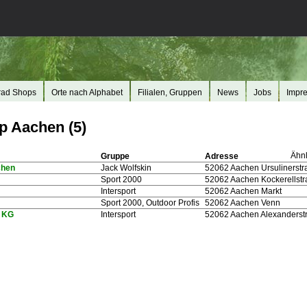
rad Shops
Orte nach Alphabet
Filialen, Gruppen
News
Jobs
Impr
p Aachen (5)
Ähnl
Gruppe
Adresse
chen
Jack Wolfskin
52062 Aachen Ursulinerstr
Sport 2000
52062 Aachen Kockerellstr
Intersport
52062 Aachen Markt
Sport 2000, Outdoor Profis
52062 Aachen Venn
s KG
Intersport
52062 Aachen Alexanderst