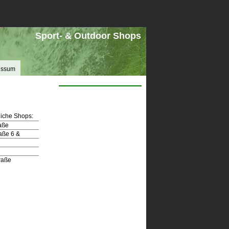
Sport- & Outdoor Shops
essum
iche Shops:
aße
aße 6 &
raße