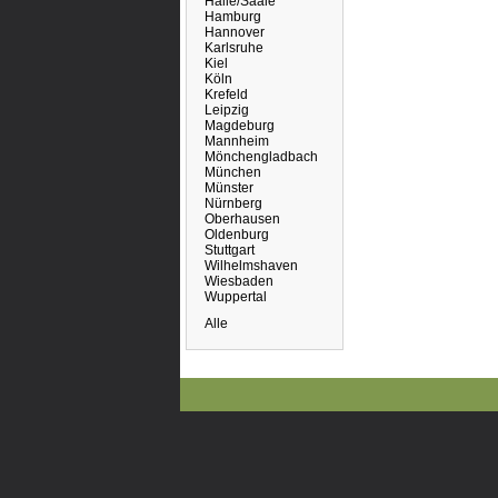
Halle/Saale
Hamburg
Hannover
Karlsruhe
Kiel
Köln
Krefeld
Leipzig
Magdeburg
Mannheim
Mönchengladbach
München
Münster
Nürnberg
Oberhausen
Oldenburg
Stuttgart
Wilhelmshaven
Wiesbaden
Wuppertal
Alle