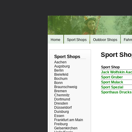
Home
Sport Shops
Outdoor Shops
Fahr
Sport Sho
Sport Shops
Aachen
Augsburg
Sport Shop
Berlin
Jack Wolfskin Aa
Bielefeld
Sport Gruber
Bochum
Sport Mulack
Bonn
Braunschweig
Sport Spezial
Bremen
Sporthaus Druck
Chemnitz
Dortmund
Dresden
Düsseldorf
Duisburg
Essen
Frankfurt am Main
Freiburg
Gelsenkirchen